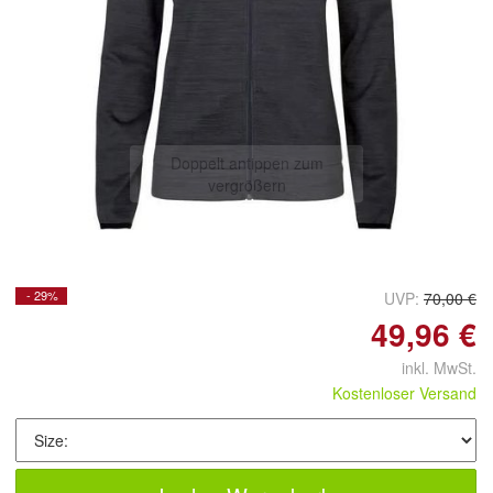
Doppelt antippen zum
vergrößern
- 29%
UVP:
70,00 €
49,96 €
inkl. MwSt.
Kostenloser Versand