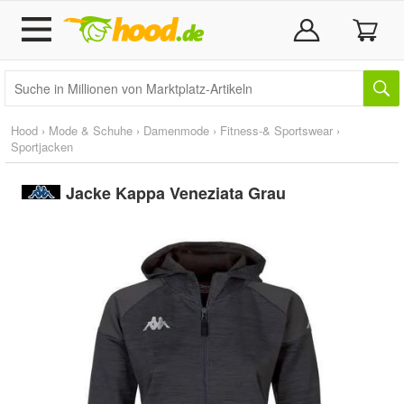
Hood
›
Mode & Schuhe
›
Damenmode
›
Fitness-& Sportswear
›
Sportjacken
Jacke Kappa Veneziata Grau