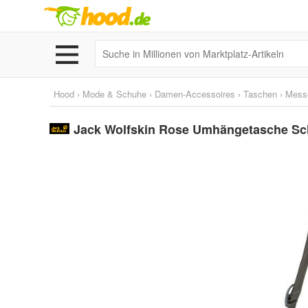
Hood
›
Mode & Schuhe
›
Damen-Accessoires
›
Taschen
›
Mess
Jack Wolfskin Rose Umhängetasche Sc