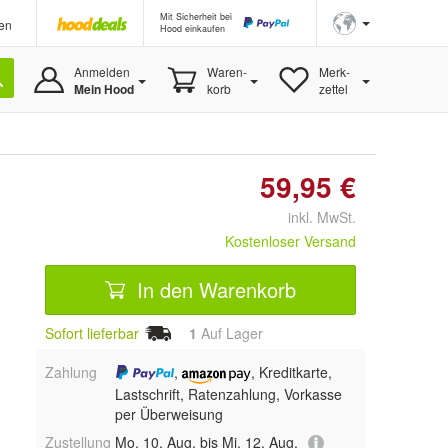
Mit Sicherheit bei
en
Hood einkaufen
Anmelden
Waren-
Merk-
Mein Hood
korb
zettel
59,95 €
inkl. MwSt.
Kostenloser Versand
In den Warenkorb
Sofort lieferbar
1
Auf Lager
Zahlung
,
, Kreditkarte,
Lastschrift, Ratenzahlung, Vorkasse
per Überweisung
Zustellung
Mo, 10. Aug. bis Mi, 12. Aug.