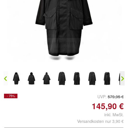
Doppelt antippen zum
vergrößern
- 75%
UVP:
579,95 €
145,90 €
inkl. MwSt.
Versandkosten nur 3,90 €