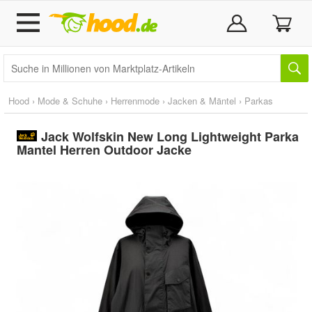
Hood
›
Mode & Schuhe
›
Herrenmode
›
Jacken & Mäntel
›
Parkas
Jack Wolfskin New Long Lightweight Parka
Mantel Herren Outdoor Jacke