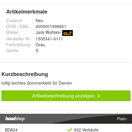
Artikelmerkmale
Zustand:
Neu
GTIN / EAN:
4055001998951
Marke:
Jack Wolfskin
Hersteller Nr.:
1505341-6111
Farbrichtung
:
Grau
Größe
:
S
Kurzbeschreibung
luftig leichtes Sommerkleid für Damen
Artikelbeschreibung anzeigen
Platin
BDA24
932 Verkäufe