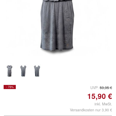
Doppelt antippen zum
vergrößern
- 73%
UVP:
59,95 €
15,90 €
inkl. MwSt.
Versandkosten nur 3,90 €