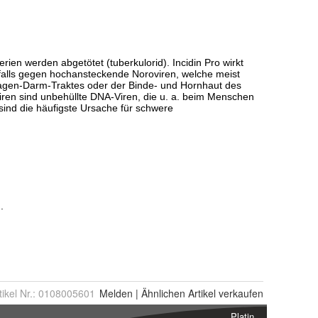
tikel Nr.:
0108005601
Melden
|
Ähnlichen
Artikel verkaufen
Platin