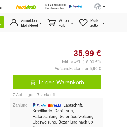
Mit Sicherheit bei
en
Hood einkaufen
Anmelden
Waren-
Merk-
Mein Hood
korb
zettel
35,99 €
inkl. MwSt. (18,00 €/l)
Versandkosten nur 5,90 €
In den Warenkorb
7
Auf Lager
7
 verkauft
Zahlung
, Lastschrift,
Kreditkarte, Debitkarte,
Ratenzahlung, Sofortüberweisung,
Überweisung, Bezahlung nach 30