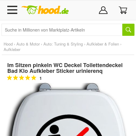
Hood
›
Auto & Motor
›
Auto: Tuning & Styling
›
Aufkleber & Folien
›
Aufkleber
Im Sitzen pinkeln WC Deckel Toilettendeckel
Bad Klo Aufkleber Sticker urinierenq
1