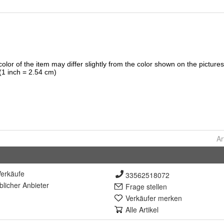
Ar
erkäufe
33562518072
lich
er Anbieter
Frage stellen
Verkäufer merken
Alle Artikel