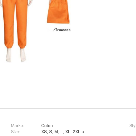
Marke:
Coton
Sty
Size
:
XS, S, M, L, XL, 2XL und 3XL