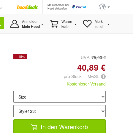
Mit Sicherheit bei
en
Hood einkaufen
Anmelden
Waren-
Merk-
Mein Hood
korb
zettel
- 45%
UVP:
75,00 €
40,89 €
pro Stuck MwSt.
Kostenloser Versand
In den Warenkorb