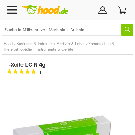
Hood
›
Business & Industrie
›
Medizin & Labor
›
Zahnmedizin &
Kieferorthopädie
›
Instrumente & Geräte
i-Xcite LC N 4g
1