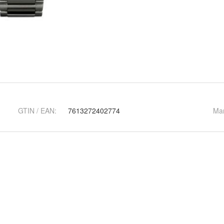
GTIN / EAN:
7613272402774
Ma