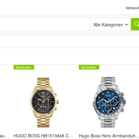
Verkauf
Alle Kategorien
Bestseller
Bestseller
Hugo Boss Ikon - Silber Blau - Herrenuhr 44mm - HB 1512963 - Chronograph
HUGO BOSS HB1513848 Chronograph Quarz Uhr für Herren
Hugo Boss Hero Armbanduhr 15