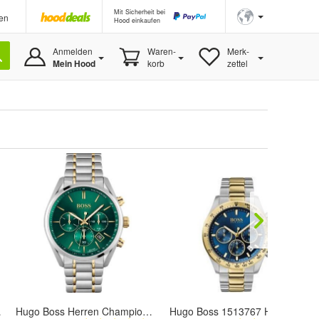
Mit Sicherheit bei
en
Hood einkaufen
Anmelden
Waren-
Merk-
Mein Hood
korb
zettel
13755
Hugo Boss Herren Champion Betrachten HB1513878
Hugo Boss 1513767 Hero Herren QUARZ Armbanduhr 45mm Edelstahl Chronograph