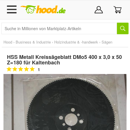
Hood
›
Business & Industrie
›
Holzindustrie & -handwerk
›
Sägen
HSS Metall Kreissägeblatt DMo5 400 x 3,0 x 50
Z=180 für Kaltenbach
1