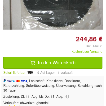
Doppelt antippen zum
vergrößern
244,86 €
inkl. MwSt.
Kostenloser Versand
In den Warenkorb
Sofort lieferbar
9
Auf Lager
1
 verkauft
, Lastschrift, Kreditkarte, Debitkarte,
Ratenzahlung, Sofortüberweisung, Überweisung, Bezahlung nach
30 Tagen
Zustellung:
Di, 11. Aug. bis Do, 13. Aug.
Verkäufer:
abwerkzeughandel