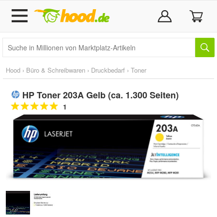
Hood
›
Büro & Schreibwaren
›
Druckbedarf
›
Toner
HP Toner 203A Gelb (ca. 1.300 Seiten)
1
Doppelt antippen zum
vergrößern