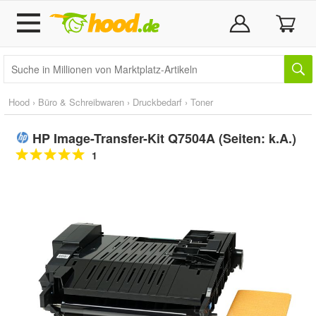
Hood
›
Büro & Schreibwaren
›
Druckbedarf
›
Toner
HP Image-Transfer-Kit Q7504A (Seiten: k.A.)
1