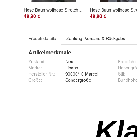
Hose Baumwollhose Stretchhose Herrenhose ClubofComfort 4400 Gr. 24
49,90 €
49,90 €
Produktdetails
Zahlung, Versand & Rückgabe
Artikelmerkmale
Zustand:
Neu
Farbricht
Marke:
Licona
Hosengr
Hersteller Nr.:
90000/10 Marcel
Stil
:
Größe
:
Sondergröße
Bundhöh