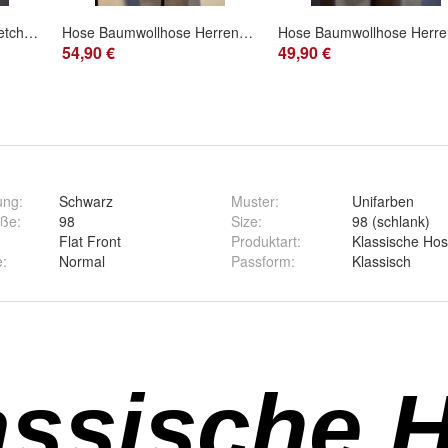
Hose Baumwollhose Stretchhose Herrenhose Club of Comfort Dallas 5702/8
Hose Baumwollhose Herrenhose Stretchhose ClubofComfort Kian 5218/5 HW51
54,90 €
49,90 €
ung
:
Schwarz
Muster
:
Unifarben
öße
:
98
Size
:
98 (schlank)
Flat Front
Produktart
:
Klassische Ho
e
:
Normal
Passform
:
Klassisch