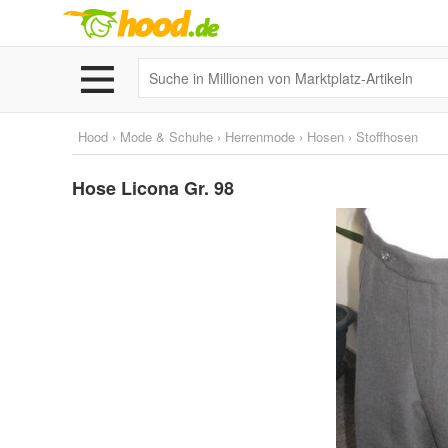
Hood
›
Mode & Schuhe
›
Herrenmode
›
Hosen
›
Stoffhosen
Hose Licona Gr. 98