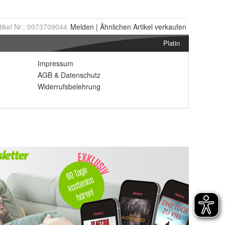
tikel Nr.:
0073709044
Melden
|
Ähnlichen
Artikel verkaufen
Platin
Impressum
AGB
&
Datenschutz
Widerrufsbelehrung