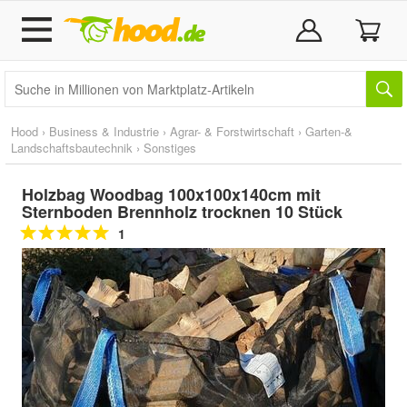
Hood
›
Business & Industrie
›
Agrar- & Forstwirtschaft
›
Garten-&
Landschaftsbautechnik
›
Sonstiges
Holzbag Woodbag 100x100x140cm mit
Sternboden Brennholz trocknen 10 Stück
1