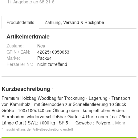
11 Angebote ab 68,21 €
Produktdetails
Zahlung, Versand & Rückgabe
Artikelmerkmale
Zustand:
Neu
GTIN / EAN:
4262510950053
Marke:
Pack24
Hersteller Nr.:
nicht zutreffend
Kurzbeschreibung
*
Premium Holzbag Woodbag für Trocknung - Lagerung - Transport
von Kaminholz - mit Sternboden zur Schnellentleerung 10 Stück
Größe : 100x100x140 cm Öffnung oben : komplett offen Boden:
Sternboden, wiederverschließbar Gurte : 4 Gurte oben ( ca. 25cm
Länge Gurt ) SWL: 1000 kg , SF 5 : 1 Gewebe : Polypro
... Mehr
* maschinell aus der Artikelbeschreibung erstellt