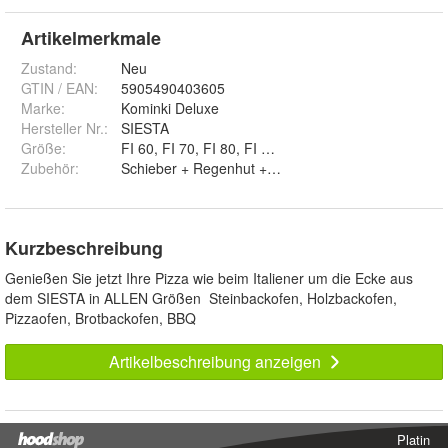
Artikelmerkmale
Zustand:
Neu
GTIN / EAN:
5905490403605
Marke:
Kominki Deluxe
Hersteller Nr.:
SIESTA
Größe
:
FI 60, FI 70, FI 80, FI 90, FI 100 und FI 110
Zubehör
:
Schieber + Regenhut + Kaminrohre und 
Kurzbeschreibung
Genießen Sie jetzt Ihre Pizza wie beim Italiener um die Ecke aus
dem SIESTA in ALLEN Größen Steinbackofen, Holzbackofen,
Pizzaofen, Brotbackofen, BBQ
Artikelbeschreibung anzeigen
Platin