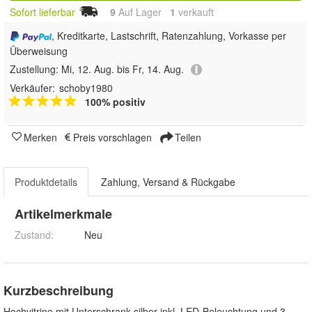
Sofort lieferbar
9
Auf Lager
1
 verkauft
, Kreditkarte, Lastschrift, Ratenzahlung, Vorkasse per
Überweisung
Zustellung:
Mi, 12. Aug. bis Fr, 14. Aug.
Verkäufer:
schoby1980
100% positiv
Merken
Preis vorschlagen
Teilen
Produktdetails
Zahlung, Versand & Rückgabe
Artikelmerkmale
Zustand:
Neu
Kurzbeschreibung
Hochvitrine mit Unterschrank silber inkl. LED-Beleuchtung und 3