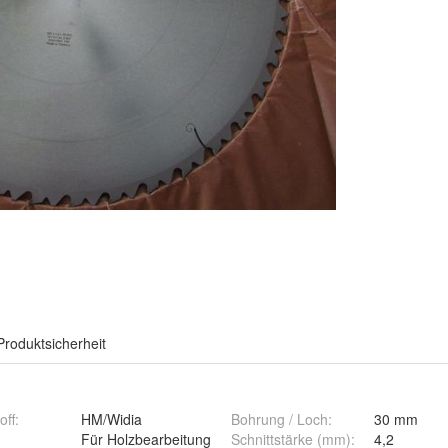
Produktsicherheit
off
:
HM/Widia
Bohrung / Loch
:
30 mm
:
Für Holzbearbeitung
Schnittstärke (mm)
:
4,2