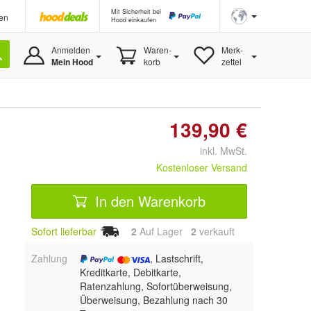
Mit Sicherheit bei
en
Hood einkaufen
Anmelden
Waren-
Merk-
Mein Hood
korb
zettel
139,90 €
inkl. MwSt.
Kostenloser Versand
In den Warenkorb
Sofort lieferbar
2
Auf Lager
2
 verkauft
Zahlung
, Lastschrift,
Kreditkarte, Debitkarte,
Ratenzahlung, Sofortüberweisung,
Überweisung, Bezahlung nach 30