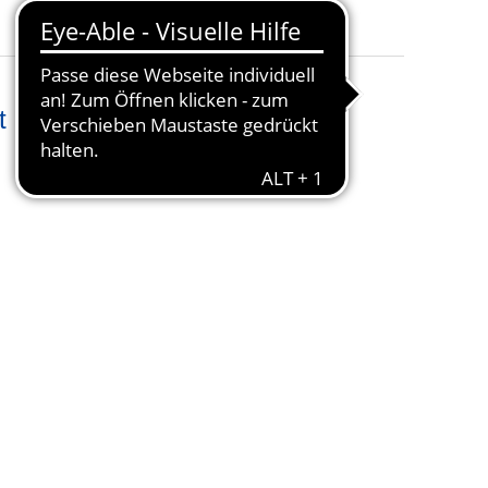
Suchfilter
: