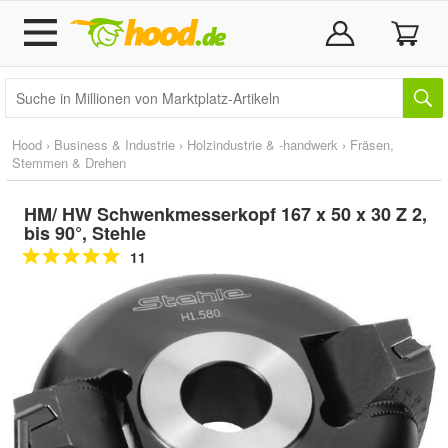
Hood
›
Business & Industrie
›
Holzindustrie & -handwerk
›
Fräsen,
Stemmen & Drehen
HM/ HW Schwenkmesserkopf 167 x 50 x 30 Z 2,
bis 90°, Stehle
11