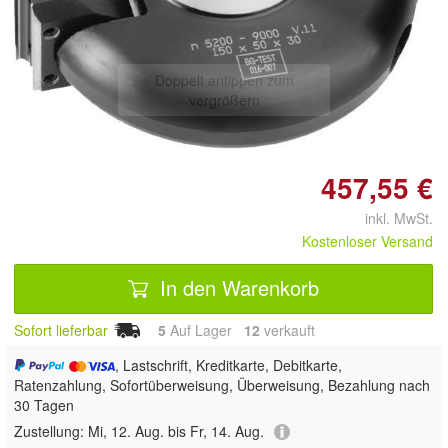
Doppelt antippen zum
vergrößern
457,55 €
inkl. MwSt.
Kostenloser Versand
In den Warenkorb
Sofort lieferbar
5
Auf Lager
12
 verkauft
, Lastschrift, Kreditkarte, Debitkarte,
Ratenzahlung, Sofortüberweisung, Überweisung, Bezahlung nach
30 Tagen
Zustellung:
Mi, 12. Aug. bis Fr, 14. Aug.