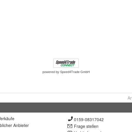
Ar
erkäufe
0159-08317042
lich
er Anbieter
Frage stellen