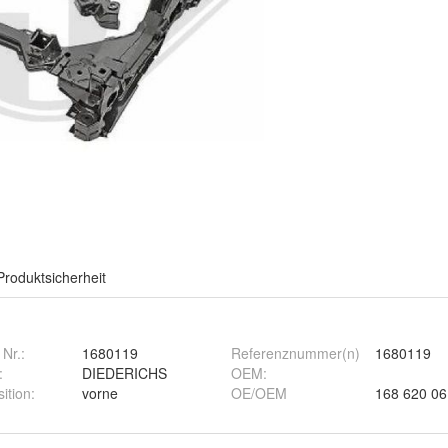
Produktsicherheit
 Nr.:
1680119
Referenznummer(n)
1680119
:
DIEDERICHS
OEM
:
ition
:
vorne
OE/OEM
168 620 06