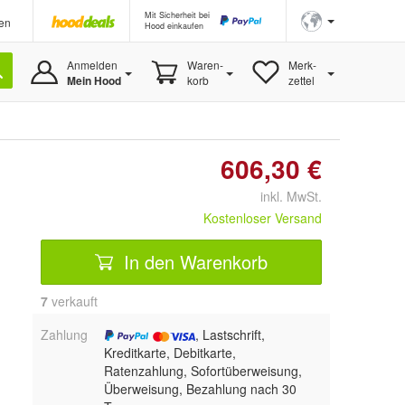
Mit Sicherheit bei
en
Hood einkaufen
Anmelden
Waren-
Merk-
Mein Hood
korb
zettel
606,30 €
inkl. MwSt.
Kostenloser Versand
In den Warenkorb
7
 verkauft
Zahlung
, Lastschrift,
Kreditkarte, Debitkarte,
Ratenzahlung, Sofortüberweisung,
Überweisung, Bezahlung nach 30