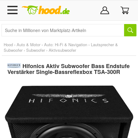
Hood
›
Auto & Motor
›
Auto: Hi-Fi & Navigation
›
Lautsprecher &
Subwoofer
›
Subwoofer
›
Aktivsubwoofer
Hifonics Aktiv Subwoofer Bass Endstufe
Verstärker Single-Bassreflexbox TSA-300R