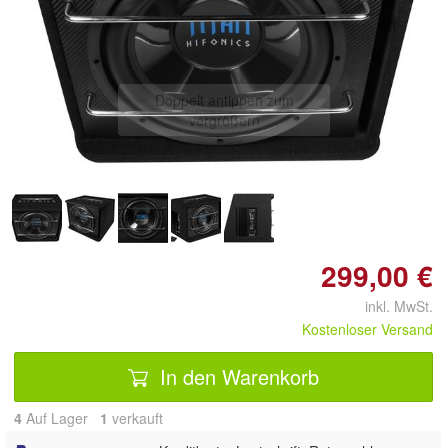
Doppelt antippen zum
vergrößern
299,00 €
inkl. MwSt.
Kostenloser Versand
In den Warenkorb
4
Auf Lager
1
 verkauft