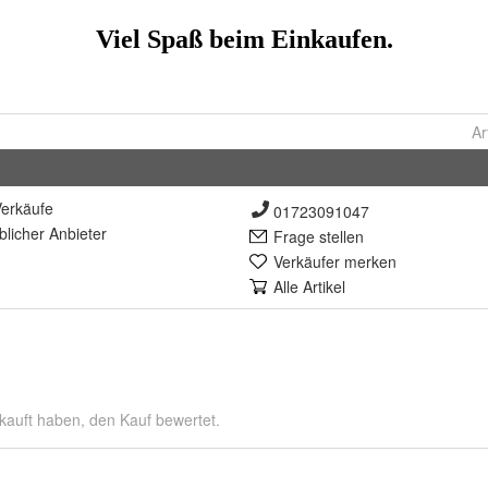
Ar
erkäufe
01723091047
lich
er Anbieter
Frage stellen
Verkäufer merken
Alle Artikel
kauft haben, den Kauf bewertet.