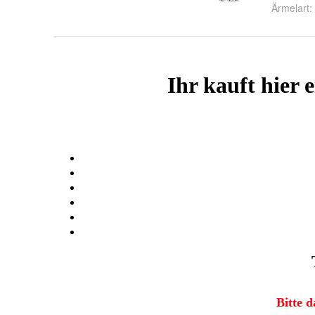
Ärmelart
: