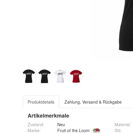
Produktdetails
Zahlung, Versand & Rückgabe
Artikelmerkmale
Zustand:
Neu
Material
:
Marke:
Fruit of the Loom
Stil
: