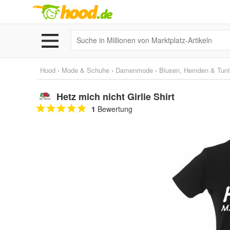
Hood
›
Mode & Schuhe
›
Damenmode
›
Blusen, Hemden & Tun
Hetz mich nicht Girlie Shirt
1
Bewertung