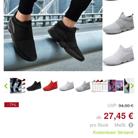
Doppelt antippen zum
vergrößern
- 71%
UVP:
94,00 €
27,45 €
ab
pro Stuck MwSt.
Kostenloser Versand