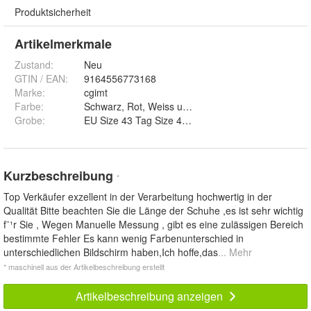
Produktsicherheit
Artikelmerkmale
Zustand:
Neu
GTIN / EAN:
9164556773168
Marke:
cgimt
Farbe
:
Schwarz, Rot, Weiss und Grau
Grobe
:
EU Size 43 Tag Size 43, EU Size 44 Tag Size 44, E
Kurzbeschreibung
*
Top Verkäufer exzellent in der Verarbeitung hochwertig in der
Qualität Bitte beachten Sie die Länge der Schuhe ,es ist sehr wichtig
f¨¹r Sie , Wegen Manuelle Messung , gibt es eine zulässigen Bereich
bestimmte Fehler Es kann wenig Farbenunterschied in
unterschiedlichen Bildschirm haben,Ich hoffe,das
... Mehr
* maschinell aus der Artikelbeschreibung erstellt
Artikelbeschreibung anzeigen