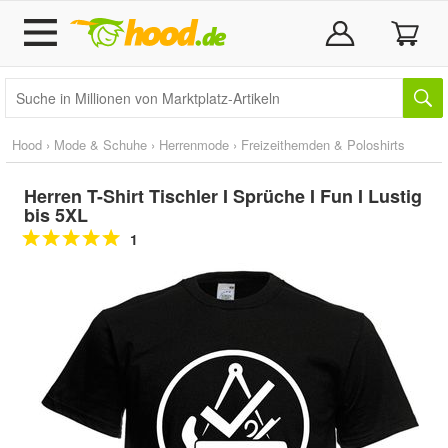
Hood
›
Mode & Schuhe
›
Herrenmode
›
Freizeithemden & Poloshirts
Herren T-Shirt Tischler I Sprüche I Fun I Lustig
bis 5XL
1