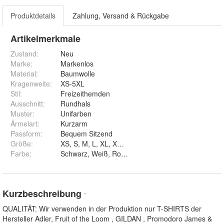
Produktdetails
Zahlung, Versand & Rückgabe
Artikelmerkmale
Zustand:
Neu
Marke:
Markenlos
Material
:
Baumwolle
Kragenweite
:
XS-5XL
Stil
:
Freizeithemden
Ausschnitt
:
Rundhals
Muster
:
Unifarben
Ärmelart
:
Kurzarm
Passform
:
Bequem Sitzend
Größe
:
XS, S, M, L, XL, XXL, 3XL, 4XL und 5XL
Farbe
:
Kurzbeschreibung
*
QUALITÄT: Wir verwenden in der Produktion nur T-SHIRTS der
Hersteller Adler, Fruit of the Loom , GILDAN , Promodoro James &