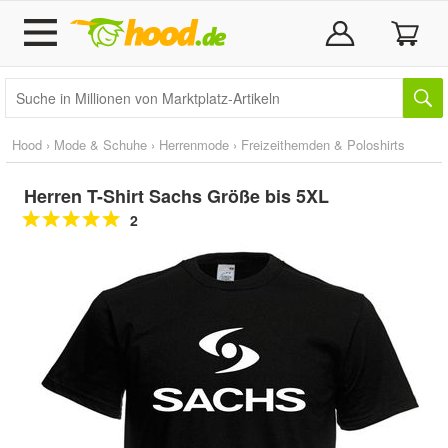
Hood
›
Mode & Schuhe
›
Herrenmode
›
Freizeithemden & Poloshirts
Herren T-Shirt Sachs Größe bis 5XL
2