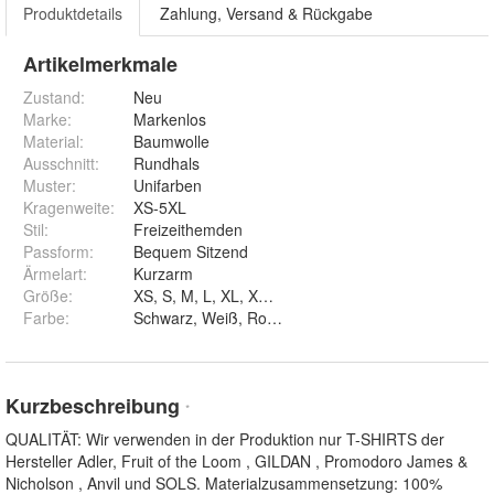
Produktdetails
Zahlung, Versand & Rückgabe
Artikelmerkmale
Zustand:
Neu
Marke:
Markenlos
Material
:
Baumwolle
Ausschnitt
:
Rundhals
Muster
:
Unifarben
Kragenweite
:
XS-5XL
Stil
:
Freizeithemden
Passform
:
Bequem Sitzend
Ärmelart
:
Kurzarm
Größe
:
XS, S, M, L, XL, XXL, 3XL, 4XL und 5XL
Farbe
:
Kurzbeschreibung
*
QUALITÄT: Wir verwenden in der Produktion nur T-SHIRTS der
Hersteller Adler, Fruit of the Loom , GILDAN , Promodoro James &
Nicholson , Anvil und SOLS. Materialzusammensetzung: 100%