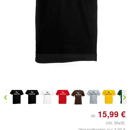
Doppelt antippen zum
vergrößern
15,99 €
ab
inkl. MwSt.
Versandkosten nur 3,90 €