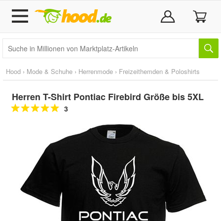
Hood
›
Mode & Schuhe
›
Herrenmode
›
Freizeithemden & Poloshirts
Herren T-Shirt Pontiac Firebird Größe bis 5XL
3