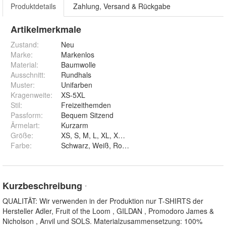
Produktdetails
Zahlung, Versand & Rückgabe
Artikelmerkmale
Zustand:
Neu
Marke:
Markenlos
Material
:
Baumwolle
Ausschnitt
:
Rundhals
Muster
:
Unifarben
Kragenweite
:
XS-5XL
Stil
:
Freizeithemden
Passform
:
Bequem Sitzend
Ärmelart
:
Kurzarm
Größe
:
XS, S, M, L, XL, XXL, 3XL, 4XL und 5XL
Farbe
:
Kurzbeschreibung
*
QUALITÄT: Wir verwenden in der Produktion nur T-SHIRTS der
Hersteller Adler, Fruit of the Loom , GILDAN , Promodoro James &
Nicholson , Anvil und SOLS. Materialzusammensetzung: 100%