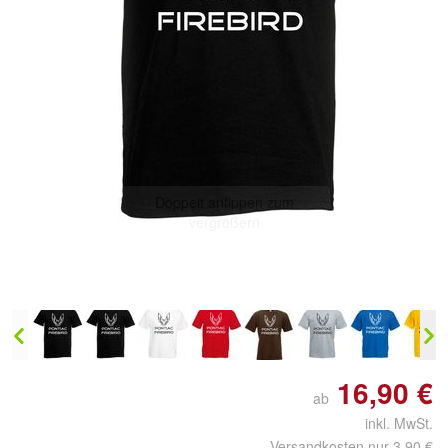
Doppelt antippen zum
vergrößern
16,90 €
ab
inkl. MwSt.
Versandkosten nur 3,90 €