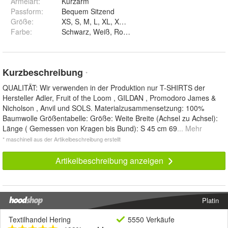
Ärmelart
:
Kurzarm
Passform
:
Bequem Sitzend
Größe
:
XS, S, M, L, XL, XXL, 3XL, 4XL und 5XL
Farbe
:
Kurzbeschreibung
*
QUALITÄT: Wir verwenden in der Produktion nur T-SHIRTS der
Hersteller Adler, Fruit of the Loom , GILDAN , Promodoro James &
Nicholson , Anvil und SOLS. Materialzusammensetzung: 100%
Baumwolle Größentabelle: Größe: Weite Breite (Achsel zu Achsel):
Länge ( Gemessen von Kragen bis Bund): S 45 cm 69
... Mehr
* maschinell aus der Artikelbeschreibung erstellt
Artikelbeschreibung anzeigen
Platin
Textilhandel Hering
5550 Verkäufe