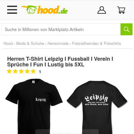
Hood
›
Mode & Schuhe
›
Herrenmode
›
Freizeithemden & Poloshirts
Herren T-Shirt Leipzig I Fussball I Verein I
Sprüche I Fun I Lustig bis 5XL
1