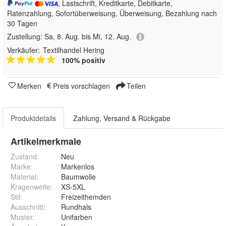
, Lastschrift, Kreditkarte, Debitkarte,
Ratenzahlung, Sofortüberweisung, Überweisung, Bezahlung nach
30 Tagen
Zustellung:
Sa, 8. Aug. bis Mi, 12. Aug.
Verkäufer:
Textilhandel Hering
100% positiv
Merken
Preis vorschlagen
Teilen
Produktdetails
Zahlung, Versand & Rückgabe
Artikelmerkmale
Zustand:
Neu
Marke:
Markenlos
Material
:
Baumwolle
Kragenweite
:
XS-5XL
Stil
:
Freizeithemden
Ausschnitt
:
Rundhals
Muster
:
Unifarben