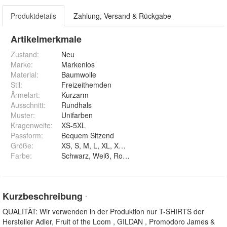
Produktdetails
Zahlung, Versand & Rückgabe
Artikelmerkmale
Zustand:
Neu
Marke:
Markenlos
Material
:
Baumwolle
Stil
:
Freizeithemden
Ärmelart
:
Kurzarm
Ausschnitt
:
Rundhals
Muster
:
Unifarben
Kragenweite
:
XS-5XL
Passform
:
Bequem Sitzend
Größe
:
XS, S, M, L, XL, XXL, 3XL, 4XL und 5XL
Farbe
:
Kurzbeschreibung
*
QUALITÄT: Wir verwenden in der Produktion nur T-SHIRTS der
Hersteller Adler, Fruit of the Loom , GILDAN , Promodoro James &