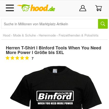
Hood
›
Mode & Schuhe
›
Herrenmode
›
Freizeithemden & Poloshirts
Herren T-Shirt l Binford Tools When You Need
More Power l Größe bis 5XL
7