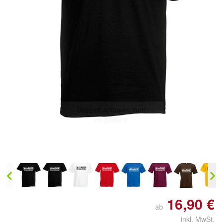
Doppelt antippen zum
vergrößern
16,90 €
ab
inkl. MwSt.