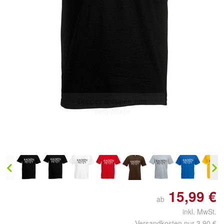
Doppelt antippen zum
vergrößern
15,99 €
ab
inkl. MwSt.
Versandkosten nur 3,90 €