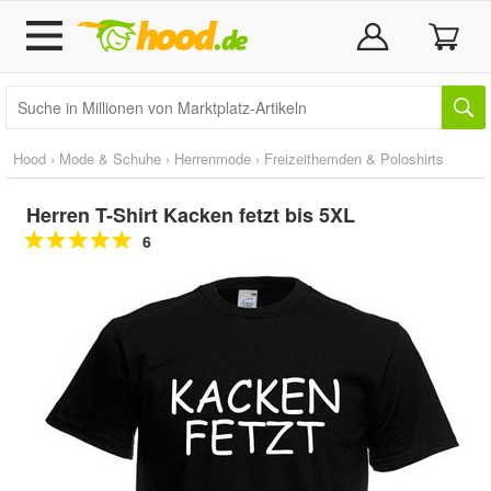
Hood
›
Mode & Schuhe
›
Herrenmode
›
Freizeithemden & Poloshirts
Herren T-Shirt Kacken fetzt bis 5XL
6