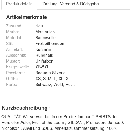
Produktdetails
Zahlung, Versand & Rückgabe
Artikelmerkmale
Zustand:
Neu
Marke:
Markenlos
Material
:
Baumwolle
Stil
:
Freizeithemden
Ärmelart
:
Kurzarm
Ausschnitt
:
Rundhals
Muster
:
Unifarben
Kragenweite
:
XS-5XL
Passform
:
Bequem Sitzend
Größe
:
XS, S, M, L, XL, XXL, 3XL, 4XL und 5XL
Farbe
:
Kurzbeschreibung
*
QUALITÄT: Wir verwenden in der Produktion nur T-SHIRTS der
Hersteller Adler, Fruit of the Loom , GILDAN , Promodoro James &
Nicholson , Anvil und SOLS. Materialzusammensetzung: 100%