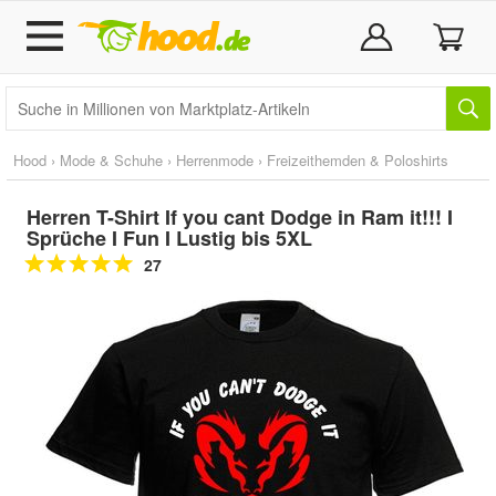
Hood
›
Mode & Schuhe
›
Herrenmode
›
Freizeithemden & Poloshirts
Herren T-Shirt If you cant Dodge in Ram it!!! I
Sprüche I Fun I Lustig bis 5XL
27