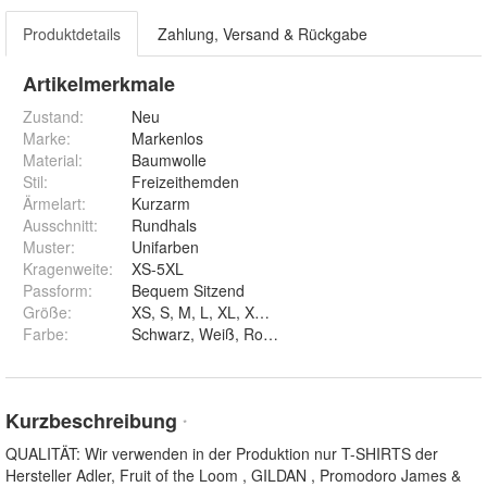
Produktdetails
Zahlung, Versand & Rückgabe
Artikelmerkmale
Zustand:
Neu
Marke:
Markenlos
Material
:
Baumwolle
Stil
:
Freizeithemden
Ärmelart
:
Kurzarm
Ausschnitt
:
Rundhals
Muster
:
Unifarben
Kragenweite
:
XS-5XL
Passform
:
Bequem Sitzend
Größe
:
XS, S, M, L, XL, XXL, 3XL, 4XL und 5XL
Farbe
:
Kurzbeschreibung
*
QUALITÄT: Wir verwenden in der Produktion nur T-SHIRTS der
Hersteller Adler, Fruit of the Loom , GILDAN , Promodoro James &