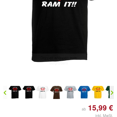
Doppelt antippen zum
vergrößern
15,99 €
ab
inkl. MwSt.