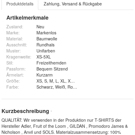
Produktdetails
Zahlung, Versand & Rückgabe
Artikelmerkmale
Zustand:
Neu
Marke:
Markenlos
Material
:
Baumwolle
Ausschnitt
:
Rundhals
Muster
:
Unifarben
Kragenweite
:
XS-5XL
Stil
:
Freizeithemden
Passform
:
Bequem Sitzend
Ärmelart
:
Kurzarm
Größe
:
XS, S, M, L, XL, XXL, 3XL, 4XL und 5XL
Farbe
:
Kurzbeschreibung
*
QUALITÄT: Wir verwenden in der Produktion nur T-SHIRTS der
Hersteller Adler, Fruit of the Loom , GILDAN , Promodoro James &
Nicholson , Anvil und SOLS. Materialzusammensetzung: 100%