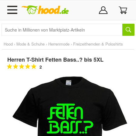
Hood
›
Mode & Schuhe
›
Herrenmode
›
Freizeithemden & Poloshirts
Herren T-Shirt Fetten Bass..? bis 5XL
2