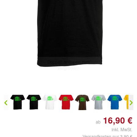
Doppelt antippen zum
vergrößern
16,90 €
ab
inkl. MwSt.
Versandkosten nur 3,90 €