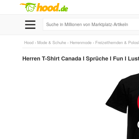
Hood
›
Mode & Schuhe
›
Herrenmode
›
Freizeithemden & Polosh
Herren T-Shirt Canada I Sprüche I Fun I Lus