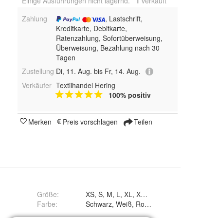
Einige Ausführungen nicht lagernd.
1
 verkauft
Zahlung
, Lastschrift,
Kreditkarte, Debitkarte,
Ratenzahlung, Sofortüberweisung,
Überweisung, Bezahlung nach 30
Tagen
Zustellung
Di, 11. Aug. bis Fr, 14. Aug.
Verkäufer
Textilhandel Hering
100% positiv
Merken
Preis vorschlagen
Teilen
Größe
:
XS, S, M, L, XL, XXL, 3XL, 4XL und 5XL
Farbe
: