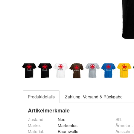
Produktdetails
Zahlung, Versand & Rückgabe
Artikelmerkmale
Zustand:
Neu
Stil
:
Marke:
Markenlos
Ärmelart
:
Material
:
Baumwolle
Ausschnit