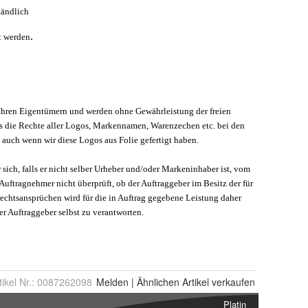
tikel Nr.:
0087262098
Melden
|
Ähnlichen
Artikel verkaufen
Platin