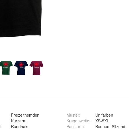
Freizeithemden
Muster
:
Unifarben
Kurzarm
Kragenweite
:
XS-5XL
t
:
Rundhals
Passform
:
Bequem Sitzend