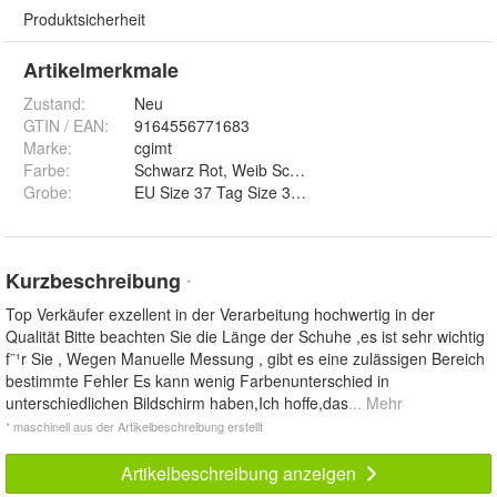
Produktsicherheit
Artikelmerkmale
Zustand:
Neu
GTIN / EAN:
9164556771683
Marke:
cgimt
Farbe
:
Schwarz Rot, Weib Schwarz und Blau Braun
Grobe
:
EU Size 37 Tag Size 38, EU Size 41 Tag Size 42, E
Kurzbeschreibung
*
Top Verkäufer exzellent in der Verarbeitung hochwertig in der
Qualität Bitte beachten Sie die Länge der Schuhe ,es ist sehr wichtig
f¨¹r Sie , Wegen Manuelle Messung , gibt es eine zulässigen Bereich
bestimmte Fehler Es kann wenig Farbenunterschied in
unterschiedlichen Bildschirm haben,Ich hoffe,das
... Mehr
* maschinell aus der Artikelbeschreibung erstellt
Artikelbeschreibung anzeigen