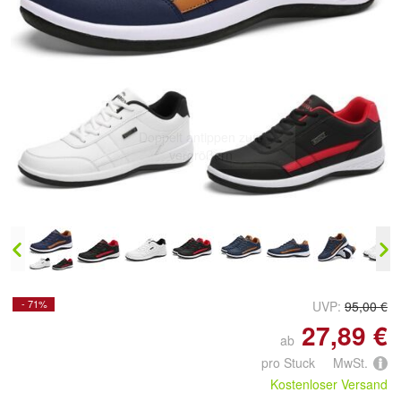
Doppelt antippen zum
vergrößern
- 71%
UVP:
95,00 €
27,89 €
ab
pro Stuck MwSt.
Kostenloser Versand