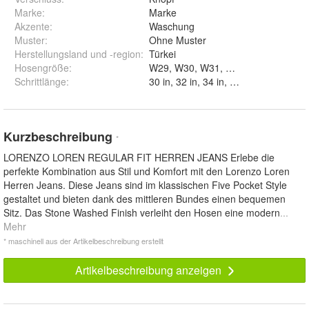
Marke
:
Marke
Akzente
:
Waschung
Muster
:
Ohne Muster
Herstellungsland und -region
:
Türkei
Hosengröße
:
Schrittlänge
:
30 in, 32 in, 34 in, 36 in und 38 in
Kurzbeschreibung
*
LORENZO LOREN REGULAR FIT HERREN JEANS Erlebe die
perfekte Kombination aus Stil und Komfort mit den Lorenzo Loren
Herren Jeans. Diese Jeans sind im klassischen Five Pocket Style
gestaltet und bieten dank des mittleren Bundes einen bequemen
Sitz. Das Stone Washed Finish verleiht den Hosen eine modern
...
Mehr
* maschinell aus der Artikelbeschreibung erstellt
Artikelbeschreibung anzeigen