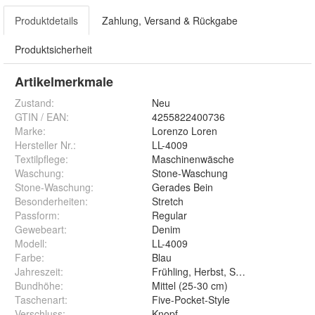
Produktdetails
Zahlung, Versand & Rückgabe
Produktsicherheit
Artikelmerkmale
Zustand:
Neu
GTIN / EAN:
4255822400736
Marke:
Lorenzo Loren
Hersteller Nr.:
LL-4009
Textilpflege
:
Maschinenwäsche
Waschung
:
Stone-Waschung
Stone-Waschung
:
Gerades Bein
Besonderheiten
:
Stretch
Passform
:
Regular
Gewebeart
:
Denim
Modell
:
LL-4009
Farbe
:
Blau
Jahreszeit
:
Frühling, Herbst, Sommer, Winter
Bundhöhe
:
Mittel (25-30 cm)
Taschenart
:
Five-Pocket-Style
Verschluss
:
Knopf