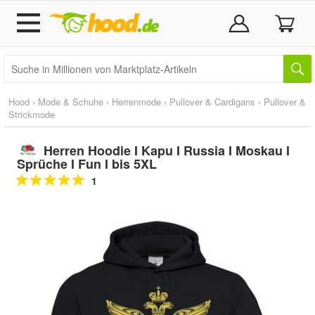
Hood
›
Mode & Schuhe
›
Herrenmode
›
Pullover & Cardigans
›
Pullover &
Strickmode
Herren Hoodie I Kapu I Russia I Moskau I
Sprüche I Fun I bis 5XL
1