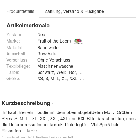
Produktdetails
Zahlung, Versand & Rückgabe
Artikelmerkmale
Zustand:
Neu
Marke:
Fruit of the Loom
Material
:
Baumwolle
Ausschnitt
:
Rundhals
Verschluss
:
Ohne Verschluss
Textilpflege
:
Maschinenwäsche
Farbe
:
Schwarz, Weiß, Rot, Navy, Blau, Braun un
Größe
:
XS, S, M, L, XL, XXL, 3XL, 4XL und 5XL
Kurzbeschreibung
*
Ihr kauft hier ein Hoodie mit dem oben abgebildeten Motiv. Größen
Sizes: S, M, L , XL, XXL, 3XL, 4XL und 5XL Bitte darauf achten, dass
die Lieferadresse immer korrekt hinterlegt ist. Viel Spaß beim
Einkaufen.
... Mehr
* maschinell aus der Artikelbeschreibung erstellt