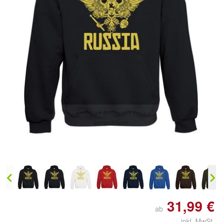
Doppelt antippen zum
vergrößern
31,99 €
ab
inkl. MwSt.