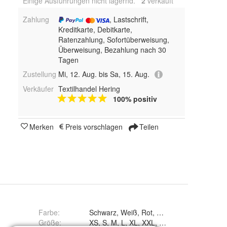
Einige Ausführungen nicht lagernd.
2
 verkauft
Zahlung
, Lastschrift,
Kreditkarte, Debitkarte,
Ratenzahlung, Sofortüberweisung,
Überweisung, Bezahlung nach 30
Tagen
Zustellung
Mi, 12. Aug. bis Sa, 15. Aug.
Verkäufer
Textilhandel Hering
100% positiv
Merken
Preis vorschlagen
Teilen
Farbe
:
Größe
:
XS, S, M, L, XL, XXL, 3XL, 4XL und 5XL