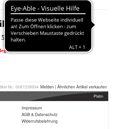
tikel Nr.:
0087239934
Melden
|
Ähnlichen
Artikel verkaufen
Platin
Impressum
AGB
&
Datenschutz
Widerrufsbelehrung