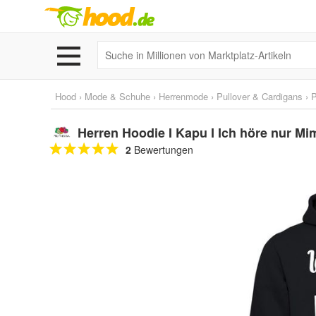
Hood
›
Mode & Schuhe
›
Herrenmode
›
Pullover & Cardigans
›
P
Herren Hoodie I Kapu I Ich höre nur Mi
2
Bewertungen