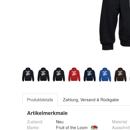
Produktdetails
Zahlung, Versand & Rückgabe
Artikelmerkmale
Zustand:
Neu
Material
:
Ausschnit
Marke:
Fruit of the Loom