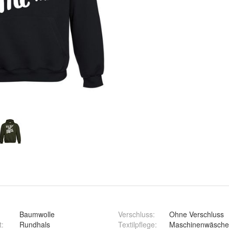
Baumwolle
Verschluss
:
Ohne Verschluss
t
:
Rundhals
Textilpflege
:
Maschinenwäsche