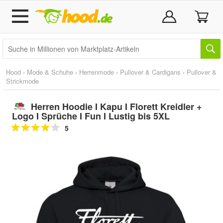
Hood
›
Mode & Schuhe
›
Herrenmode
›
Pullover & Cardigans
›
Pullover &
Strickmode
Herren Hoodie I Kapu I Florett Kreidler +
Logo I Sprüche I Fun I Lustig bis 5XL
5