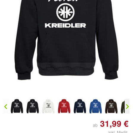
Doppelt antippen zum
vergrößern
31,99 €
ab
inkl. MwSt.