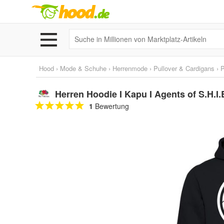
Hood
›
Mode & Schuhe
›
Herrenmode
›
Pullover & Cardigans
›
P
Herren Hoodie I Kapu I Agents of S.H.I.E
1
Bewertung