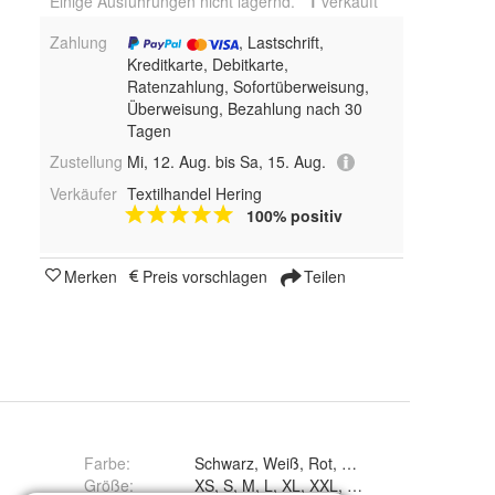
Einige Ausführungen nicht lagernd.
1
 verkauft
Zahlung
, Lastschrift,
Kreditkarte, Debitkarte,
Ratenzahlung, Sofortüberweisung,
Überweisung, Bezahlung nach 30
Tagen
Zustellung
Mi, 12. Aug. bis Sa, 15. Aug.
Verkäufer
Textilhandel Hering
100% positiv
Merken
Preis vorschlagen
Teilen
Farbe
:
Größe
:
XS, S, M, L, XL, XXL, 3XL, 4XL und 5XL