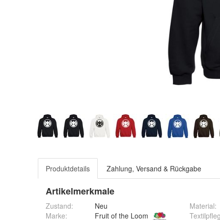
Produktdetails
Zahlung, Versand & Rückgabe
Artikelmerkmale
Zustand:
Neu
Material
:
Textilpfle
Marke:
Fruit of the Loom