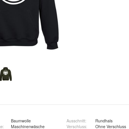
Baumwolle
Ausschnitt
:
Rundhals
ge
:
Maschinenwäsche
Verschluss
:
Ohne Verschluss