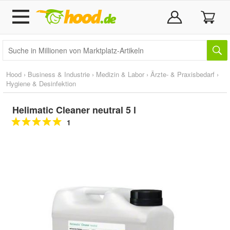
Hood
›
Business & Industrie
›
Medizin & Labor
›
Ärzte- & Praxisbedarf
›
Hygiene & Desinfektion
Helimatic Cleaner neutral 5 l
1