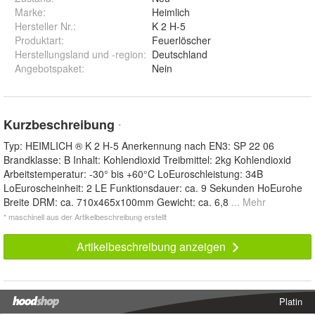
Marke:
Heimlich
Hersteller Nr.:
K 2 H-5
Produktart
:
Feuerlöscher
Herstellungsland und -region
:
Deutschland
Angebotspaket
:
Nein
Kurzbeschreibung
*
Typ: HEIMLICH ® K 2 H-5 Anerkennung nach EN3: SP 22 06
Brandklasse: B Inhalt: Kohlendioxid Treibmittel: 2kg Kohlendioxid
Arbeitstemperatur: -30° bis +60°C LoEuroschleistung: 34B
LoEuroscheinheit: 2 LE Funktionsdauer: ca. 9 Sekunden HoEurohe
Breite DRM: ca. 710x465x100mm Gewicht: ca. 6,8
... Mehr
* maschinell aus der Artikelbeschreibung erstellt
Artikelbeschreibung anzeigen
Platin