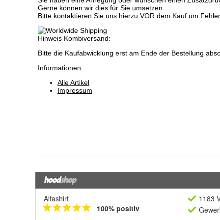
Alfashirt
1183 V
100% positiv
Gewerb