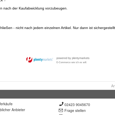
Ar
erkäufe
02423 9045670
lich
er Anbieter
Frage stellen