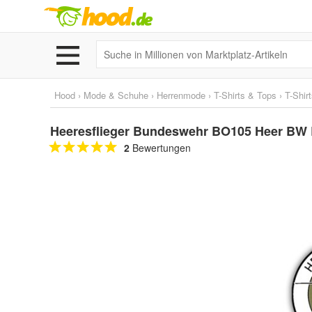
Hood
›
Mode & Schuhe
›
Herrenmode
›
T-Shirts & Tops
›
T-Shir
Heeresflieger Bundeswehr BO105 Heer BW 
2
Bewertungen