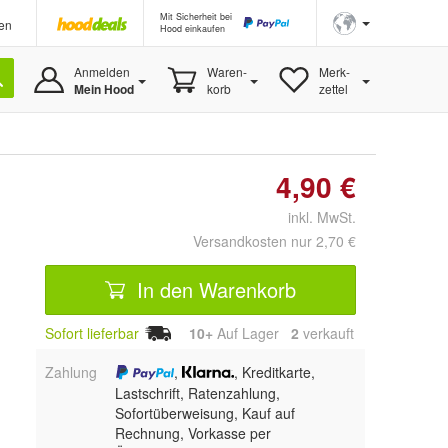
Mit Sicherheit bei
en
Hood einkaufen
Anmelden
Waren-
Merk-
Mein Hood
korb
zettel
4,90 €
inkl. MwSt.
Versandkosten nur 2,70 €
In den Warenkorb
Sofort lieferbar
10+
Auf Lager
2
 verkauft
Zahlung
,
, Kreditkarte,
Lastschrift, Ratenzahlung,
Sofortüberweisung,
Kauf auf
Rechnung, Vorkasse per