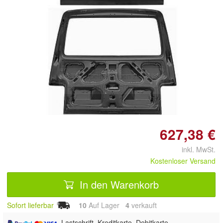
Doppelt antippen zum
vergrößern
627,38 €
inkl. MwSt.
Kostenloser Versand
In den Warenkorb
Sofort lieferbar
10
Auf Lager
4
 verkauft
, Lastschrift, Kreditkarte, Debitkarte,