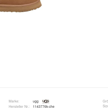
Marke:
ugg
Gr
Siz
Hersteller Nr.:
1143776k-che