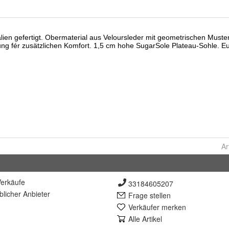
Ar
erkäufe
33184605207
lich
er Anbieter
Frage stellen
Verkäufer merken
Alle Artikel