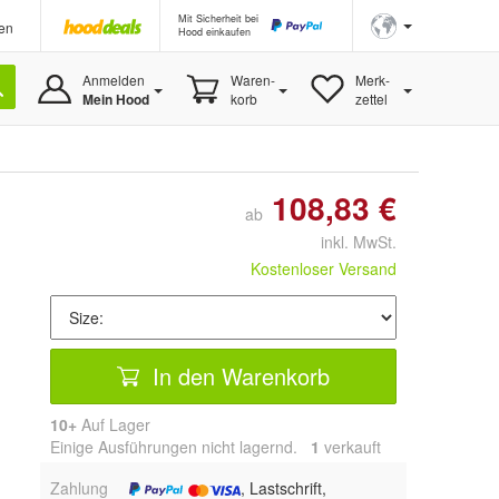
Mit Sicherheit bei
en
Hood einkaufen
Anmelden
Waren-
Merk-
Mein Hood
korb
zettel
108,83 €
ab
inkl. MwSt.
Kostenloser Versand
In den Warenkorb
10+
Auf Lager
Einige Ausführungen nicht lagernd.
1
 verkauft
Zahlung
, Lastschrift,