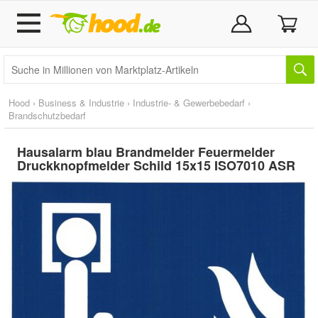
Hood
›
Business & Industrie
›
Industrie- & Gewerbebedarf
›
Brandschutzbedarf
Hausalarm blau Brandmelder Feuermelder
Druckknopfmelder Schild 15x15 ISO7010 ASR