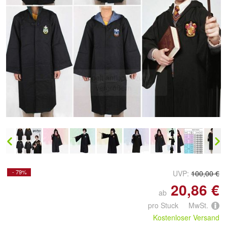
Doppelt antippen zum
vergrößern
- 79%
UVP:
100,00 €
20,86 €
ab
pro Stuck MwSt.
Kostenloser Versand