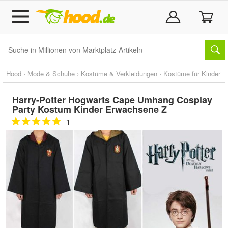
Hood
›
Mode & Schuhe
›
Kostüme & Verkleidungen
›
Kostüme für Kinder
Harry-Potter Hogwarts Cape Umhang Cosplay
Party Kostum Kinder Erwachsene Z
1