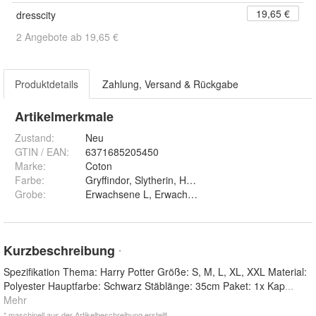
19,65 €
dresscity
2 Angebote ab 19,65 €
Produktdetails
Zahlung, Versand & Rückgabe
Artikelmerkmale
Zustand:
Neu
GTIN / EAN:
6371685205450
Marke:
Coton
Farbe
:
Gryffindor, Slytherin, Hufflepuff und Ravenclaw
Grobe
:
Erwachsene L, Erwachsene XL, Erwachsene 2XL, K
Kurzbeschreibung
*
Spezifikation Thema: Harry Potter Größe: S, M, L, XL, XXL Material:
Polyester Hauptfarbe: Schwarz Stäblänge: 35cm Paket: 1x Kap
...
Mehr
* maschinell aus der Artikelbeschreibung erstellt