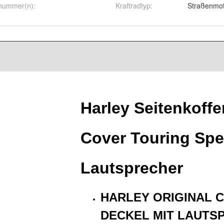
nummer(n)
:
Kraftradtyp
:
Straßenmot