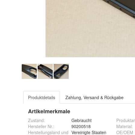
Produktdetails
Zahlung, Versand & Rückgabe
Artikelmerkmale
Zustand:
Gebraucht
Produktar
Hersteller Nr.:
90200518
Material
:
Herstellungsland und
Vereinigte Staaten
OE/OEM