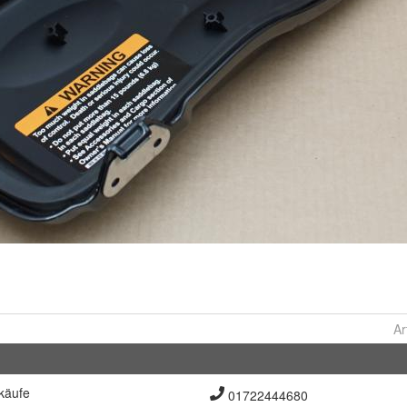
Ar
käufe
01722444680