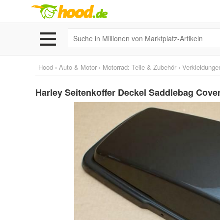
Hood
›
Auto & Motor
›
Motorrad: Teile & Zubehör
›
Verkleidunge
Harley Seitenkoffer Deckel Saddlebag Cover