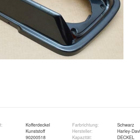
t
:
Kofferdeckel
Farbrichtung
:
Schwarz
Kunststoff
Hersteller
:
Harley-Davi
90200518
Kapazität
:
DECKEL