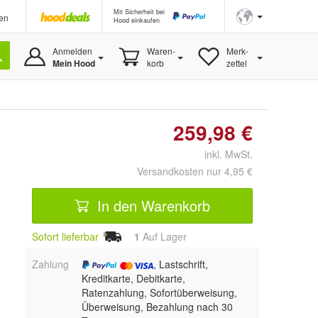
Mit Sicherheit bei
en
Hood einkaufen
Anmelden
Waren-
Merk-
Mein Hood
korb
zettel
259,98 €
inkl. MwSt.
Versandkosten nur 4,95 €
In den Warenkorb
Sofort lieferbar
1
Auf Lager
Zahlung
, Lastschrift,
Kreditkarte, Debitkarte,
Ratenzahlung, Sofortüberweisung,
Überweisung, Bezahlung nach 30