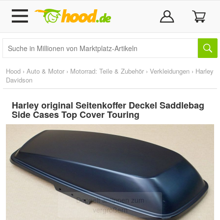
Hood
›
Auto & Motor
›
Motorrad: Teile & Zubehör
›
Verkleidungen
›
Harley
Davidson
Harley original Seitenkoffer Deckel Saddlebag
Side Cases Top Cover Touring
Doppelt antippen zum
vergrößern