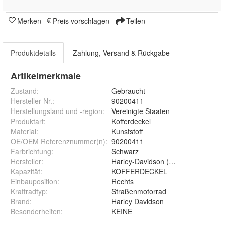
Merken
Preis vorschlagen
Teilen
Produktdetails
Zahlung, Versand & Rückgabe
Artikelmerkmale
Zustand:
Gebraucht
Hersteller Nr.:
90200411
Herstellungsland und -region
:
Vereinigte Staaten
Produktart
:
Kofferdeckel
Material
:
Kunststoff
OE/OEM Referenznummer(n)
:
90200411
Farbrichtung
:
Schwarz
Hersteller
:
Harley-Davidson (Original OE)
Kapazität
:
KOFFERDECKEL
Einbauposition
:
Rechts
Kraftradtyp
:
Straßenmotorrad
Brand
:
Harley Davidson
Besonderheiten
:
KEINE