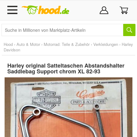
Hood
›
Auto & Motor
›
Motorrad: Teile & Zubehör
›
Verkleidungen
›
Harley
Davidson
Harley original Satteltaschen Abstandshalter
Saddlebag Support chrom XL 82-93