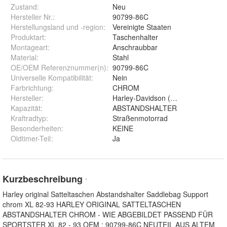
Zustand:
Neu
Hersteller Nr.:
90799-86C
Herstellungsland und -region
:
Vereinigte Staaten
Produktart
:
Taschenhalter
Montageart
:
Anschraubbar
Material
:
Stahl
OE/OEM Referenznummer(n)
:
90799-86C
Universelle Kompatibilität
:
Nein
Farbrichtung
:
CHROM
Hersteller
:
Harley-Davidson (Original OE)
Kapazität
:
ABSTANDSHALTER
Kraftradtyp
:
Straßenmotorrad
Besonderheiten
:
KEINE
Oldtimer-Teil
:
Ja
Kurzbeschreibung
*
Harley original Satteltaschen Abstandshalter Saddlebag Support
chrom XL 82-93 HARLEY ORIGINAL SATTELTASCHEN
ABSTANDSHALTER CHROM - WIE ABGEBILDET PASSEND FÜR
SPORTSTER XL 82 - 93 OEM : 90799-86C NEUTEIL AUS ALTEM