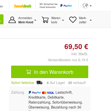
Mit Sicherheit bei
en
Hood einkaufen
Anmelden
Waren-
Merk-
Mein Hood
korb
zettel
69,50 €
inkl. MwSt.
Versandkosten nur 6,19 €
In den Warenkorb
Sofort lieferbar
6
Auf Lager
20
 verkauft
Zahlung
, Lastschrift,
Kreditkarte, Debitkarte,
Ratenzahlung, Sofortüberweisung,
Überweisung, Bezahlung nach 30