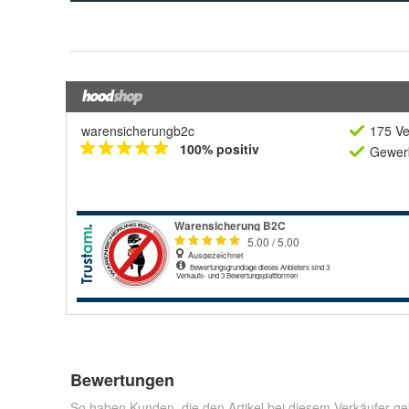
warensicherungb2c
175 Ve
100% positiv
Gewerb
Bewertungen
So haben Kunden, die den Artikel bei diesem Verkäufer ge