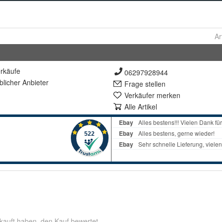
Ar
rkäufe
06297928944
lich
er Anbieter
Frage stellen
Verkäufer merken
Alle Artikel
kauft haben, den Kauf bewertet.