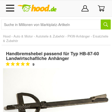
Hood
›
Auto & Motor
›
Autoteile & Zubehör
›
PKW-Anhänger
›
Ersatzteile
& Zubehör
Handbremshebel passend für Typ HB-87-60
Landwirtschafliche Anhänger
9