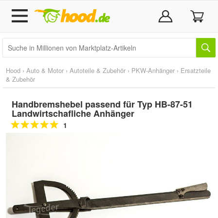
Hood
›
Auto & Motor
›
Autoteile & Zubehör
›
PKW-Anhänger
›
Ersatzteile
& Zubehör
Handbremshebel passend für Typ HB-87-51
Landwirtschafliche Anhänger
1